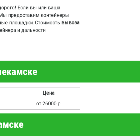
орого! Если вы или ваша
 Мы предоставим контейнеры
ьные площадки. Стоимость
вывоза
ейнера и дальности
некамске
Цена
от 26000 р
амске