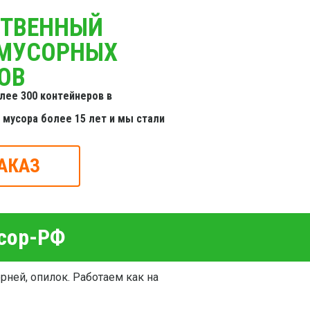
СТВЕННЫЙ
 МУСОРНЫХ
ОВ
лее 300 контейнеров в
мусора более 15 лет и мы стали
АКАЗ
усор-РФ
орней, опилок. Работаем как на