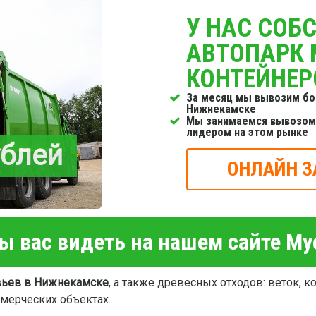
У НАС СОБ
АВТОПАРК
КОНТЕЙНЕР
За месяц мы вывозим бо
Нижнекамске
Мы занимаемся вывозом 
лидером на этом рынке
ублей
ОНЛАЙН З
 вас видеть на нашем сайте М
вьев в Нижнекамске
, а также древесных отходов: веток, к
ммерческих объектах.