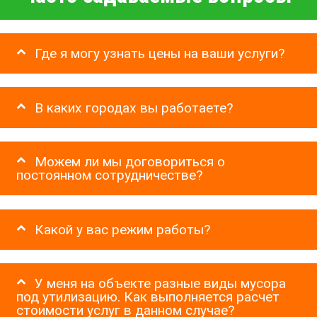
Где я могу узнать цены на ваши услуги?
В каких городах вы работаете?
Можем ли мы договориться о
постоянном сотрудничестве?
Какой у вас режим работы?
У меня на объекте разные виды мусора
под утилизацию. Как выполняется расчет
стоимости услуг в данном случае?