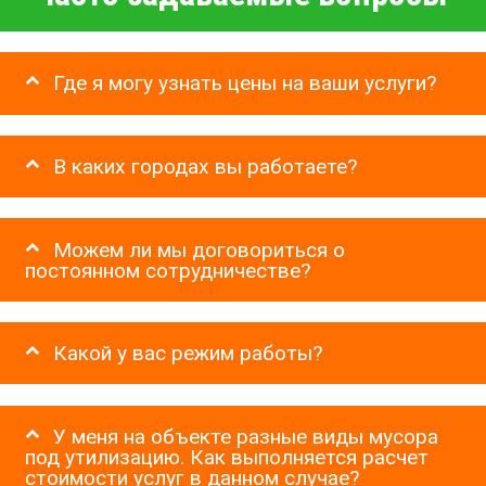
Где я могу узнать цены на ваши услуги?
В каких городах вы работаете?
Можем ли мы договориться о
постоянном сотрудничестве?
Какой у вас режим работы?
У меня на объекте разные виды мусора
под утилизацию. Как выполняется расчет
стоимости услуг в данном случае?